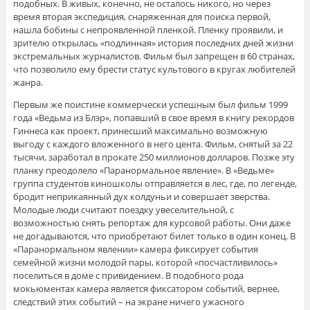
подобных. В живых, конечно, не осталось никого, но через
время вторая экспедиция, снаряженная для поиска первой,
нашла бобины с непроявленной пленкой. Пленку проявили, и
зрителю открылась «подлинная» история последних дней жизни
экстремальных журналистов. Фильм был запрещен в 60 странах,
что позволило ему брести статус культового в кругах любителей
жанра.
Первым же поистине коммерчески успешным был фильм 1999
года «Ведьма из Блэр», попавший в свое время в книгу рекордов
Гиннеса как проект, принесший максимально возможную
выгоду с каждого вложенного в него цента. Фильм, снятый за 22
тысячи, заработал в прокате 250 миллионов долларов. Позже эту
планку преодолело «Паранормальное явление». В «Ведьме»
группа студентов киношколы отправляется в лес, где, по легенде,
бродит неприкаянный дух колдуньи и совершает зверства.
Молодые люди считают поездку увеселительной, с
возможностью снять репортаж для курсовой работы. Они даже
не догадываются, что приобретают билет только в один конец. В
«Паранормальном явлении» камера фиксирует события
семейной жизни молодой пары, которой «посчастливилось»
поселиться в доме с привидением. В подобного рода
мокьюментах камера является фиксатором событий, вернее,
следствий этих событий – на экране ничего ужасного