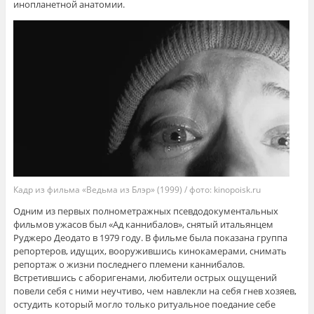
инопланетной анатомии.
Кадр из фильма «Ведьма из Блэр» (1999) / фото: kinopoisk.ru
Одним из первых полнометражных псевдодокументальных
фильмов ужасов был «Ад каннибалов», снятый итальянцем
Руджеро Деодато в 1979 году. В фильме была показана группа
репортеров, идущих, вооружившись кинокамерами, снимать
репортаж о жизни последнего племени каннибалов.
Встретившись с аборигенами, любители острых ощущений
повели себя с ними неучтиво, чем навлекли на себя гнев хозяев,
остудить который могло только ритуальное поедание себе