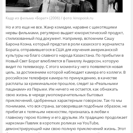
Кадр из фильма «Борат» (2006) / фото: kinopoisk.ru
Но и это еще не все. Жанр комедии, наравне с щекотящими
нервы фильмами, регулярно выдает юмористический продукт,
стилизованный под документ. Например, вспомним Сашу
Барона Коэна, который предстал в роли казахского журналиста
Бората, отправившегося в США для изучения американской
культуры на благо славного народа Казахстана. По прибытии в
Новый Свет Борат влюбляется в Памеллу Андерсон, которую
видит по телевизору. С этого момента у него появляется новая
цель, за достижением которой наблюдает камера его коллеги. В
российском телеэфире камера по принуждению, в качестве
расплаты за криминальное прошлое, следит за «Реальными
пацанами» из Перьми. Им ничего не остается, как обнажать
свою жизнь в череде умопомрачительных бытовых
приключений, сдобренных характерным говорком. Так-то мы
понимаем, что вся страна, заговорившая подобным образом, не
прибегая к телячьим нежностям, призналась в любви к
главному герою Коляну и его друзьям. Их традицию продолжает
наркоман Павлик в коротких роликах на YouTube,
демонстрирующий нам свою полную приключений жизнь. Этот