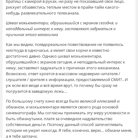
братиш с камерой в руках, ни разу не показавший свое лицо,
рискует обзавестись теплым местом в прайм-тайм какого-
нибудь развлекательного телеканала.
Шквал мокьюментари, обрушившийся с экранов сегодня, и
неподдельный интерес к нему, заставляют задуматься о
причинах этого механизма
Как мы видим, псевдореальное повествование не появилось
ниоткуда в одночасье, а имеет свои корни и известно
достаточно давно. Однако шквал мокьюментари,
обрушившийся с экранов сегодня, и неподдельный интерес к
нему, заставляют задуматься о причинах этого механизма.
Возможно, ответ кроется в массовом недоверии читателя /
слушателя / зрителя к информации, предоставляемой СМИ?.. И
уж если все везде и всё время врут, то почему бы сразу не
погрузится в заведомую ложь…
По большому счету кино всегда было великой иллюзией и
обманом, и мокьюментари является своего рода основой
синематографа. Мы согласны принимать эту меру условности и
быть обманутыми, платя за очевидное надувательство
собственные деньги. Поэтому данный способ запечетлевать
истории не умрет никогда. Я тебе, конечно, верю… обмани меня,
а я тебе заплачу.