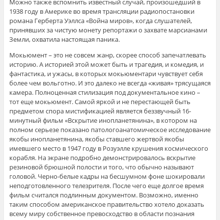
Можно также вспомнить известный случай, произошедший в
1938 году в Америке во время трансляции радиопостановки
романа Герберта Уэллса «Война миров», когда слушателей,
принявших за чистую монету репортажи о захвате марсианами
Земли, охватила настоящая паника.
Мокьюмент – это не совсем жанр, скорее способ запечатлевать
историю. А историей этой может быть и трагедия, и комедия, и
фантастика, и ужасы, в которых мокьюментари чувствует себя
более чем вольготно. И это далеко не всегда «живая» трясущаяся
камера. Полноценная стилизация под документальное кино –
тот еще мокьюмент. Самой яркой и не перестающей быть
предметом спора мистификацией является беззвучный 16-
минутный фильм «Вскрытие инопланетянина», в котором на
полном серьезе показано патологоанатомическое исследование
якобы инопланетянина, якобы ставшего жертвой якобы
имевшего место в 1947 году в Розуэлле крушения космического
корабля. На экране подробно демонстрировалось вскрытие
резиновой брюшной полости и того, что обычно называют
головой. Черно-белые кадры на бесшумном фоне шокировали
неподготовленного телезрителя. После чего еще долгое время
фильм считался подлинным документом. Возможно, именно
таким способом американское правительство хотело доказать
всему миру собственное превосходство в области познания