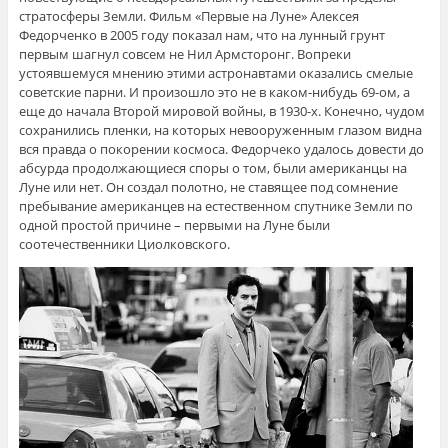
стратосферы Земли. Фильм «Первые на Луне» Алексея
Федорченко в 2005 году показал нам, что на лунный грунт
первым шагнул совсем не Нил Армсторонг. Вопреки
устоявшемуся мнению этими астронавтами оказались смелые
советские парни. И произошло это не в каком-нибудь 69-ом, а
еще до начала Второй мировой войны, в 1930-х. Конечно, чудом
сохранились пленки, на которых невооруженным глазом видна
вся правда о покорении космоса. Федорчеко удалось довести до
абсурда продолжающиеся споры о том, были американцы на
Луне или нет. Он создал полотно, не ставящее под сомнение
пребывание американцев на естественном спутнике Земли по
одной простой причине – первыми на Луне были
соотечественники Циолковского.