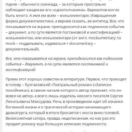
парня – обычного скинхеда, – за которым пристально
наблюдает хандикам его «однополчанина». Вариантов могло
быть много. А имя им всем – мокьюментари. Извращенная
форма документалистики, а вернее сказать, ее антипод. Все, что
показывается на экране, преподносится как подлинное событие
– документ, а по сути является постановкой и мистификацией –
мокьюментом, или мокьюментари (от англ. mockumentary: to
mock – подделывать, издеваться + documentary –
документальный).
Все, что показывается на экране, преподносится как подлинное
событие – документ, а по сути является постановкой и
мистификацией
Прием этот хорошо известен в литературе. Первое, что приходит
в голову – булгаковский «Театральный роман» («Записки
покойника»), в самом начале которого автор признает, что он
вовсе не автор, а всего лишь издатель некоего писателя Сергея
Леонтьевича Максудова. Речь в произведении идет об изнанке
богемной жизни и о трагической истории начинающего
драматурга, который в итоге бросается с моста вниз головой.
Великолепная сатира, правда, недописанная, но как раз это
придает роману еще большую иллюзию подлинности.