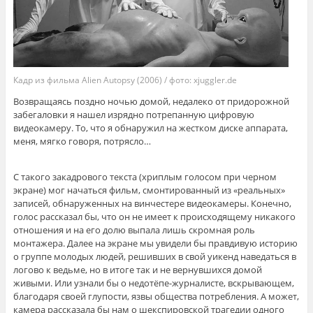
Кадр из фильма Alien Autopsy (2006) / фото: xjuggler.de
Возвращаясь поздно ночью домой, недалеко от придорожной
забегаловки я нашел изрядно потрепанную цифровую
видеокамеру. То, что я обнаружил на жестком диске аппарата,
меня, мягко говоря, потрясло…
С такого закадрового текста (хриплым голосом при черном
экране) мог начаться фильм, смонтированный из «реальных»
записей, обнаруженных на винчестере видеокамеры. Конечно,
голос рассказал бы, что он не имеет к происходящему никакого
отношения и на его долю выпала лишь скромная роль
монтажера. Далее на экране мы увидели бы правдивую историю
о группе молодых людей, решивших в свой уикенд наведаться в
логово к ведьме, но в итоге так и не вернувшихся домой
живыми. Или узнали бы о недотёпе-журналисте, вскрывающем,
благодаря своей глупости, язвы общества потребления. А может,
камера рассказала бы нам о шекспировской трагедии одного