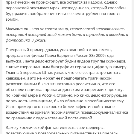
практически не происходит, все остается за кадром, однако
персонажей окутывает мрак неизведанного, который способен
будоражить воображение сильнее, чем отрубленная голова
зомби.
Мокьюмент – это не совсем жанр, скорее способ запечатлевать
историю. А историей этой может быть и трагедия, и комедия, и
фантастика, и ужасы
Прекрасный пример драмы, упакованной в мокьюмент,
представляет фильм Павла Бардина «Россия 88» 2009 года
выпуска. Лента демонстрирует будни лидера группы скинхедов,
снятые «персональным биографом» героя на цифровую камеру.
Главный персонаж Штык узнает, что его сестра встречается с
кавказцем, а это не может не предполагать трагической
развязки. Фильм был снят настолько реалистично, что его
объявили национал-пропагандистским и запретили к прокату,
по крайней мере в России. Странно, но кино, демонстрирующее
порочность неонацизма, было обвинено в пособничестве ему.
И это пример того, насколько более эффективной в плане
воздействия на зрителя порой является псевдодокументалистика
по сравнению с художественной постановкой.
Даже у космической фантастики есть свои шедевры,
повествующие о псевдореальных путешествиях за пределы