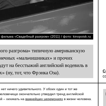
 фильма «Свадебный разгром» (2011) / фото: kinopoisk.ru
бного разгрома» типичную американскую
онечных «мальчишниках» и прочих
адут на бесстыжий английский водевиль в
С
» (ну, тот, что Фрэнка Оза).
0
нет ничего удивительного. У обоих один и тот же
 человечище окончательно утвердил тренд английской
й – хихикать на
важнейших церемониях
в жизни человека.