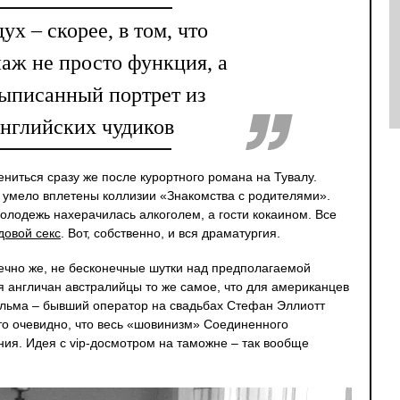
ух – скорее, в том, что
аж не просто функция, а
ыписанный портрет из
английских чудиков
иться сразу же после курортного романа на Тувалу.
 умело вплетены коллизии «Знакомства с родителями».
молодежь нахерачилась алкоголем, а гости кокаином. Все
довой секс
. Вот, собственно, и вся драматургия.
нечно же, не бесконечные шутки над предполагаемой
 англичан австралийцы то же самое, что для американцев
фильма – бывший оператор на свадьбах Стефан Эллиотт
 то очевидно, что весь «шовинизм» Соединенного
ния. Идея с vip-досмотром на таможне – так вообще