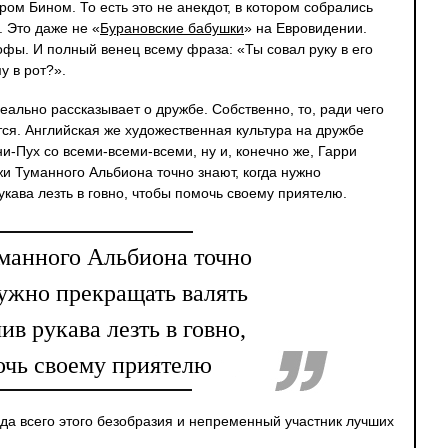
ом Бином. То есть это не анекдот, в котором собрались
. Это даже не «
Бурановские бабушки
» на Евровидении.
офы. И полный венец всему фраза: «Ты совал руку в его
у в рот?».
еально рассказывает о дружбе. Собственно, то, ради чего
я. Английская же художественная культура на дружбе
ни-Пух со всеми-всеми-всеми, ну и, конечно же, Гарри
 Туманного Альбиона точно знают, когда нужно
укава лезть в говно, чтобы помочь своему приятелю.
манного Альбиона точно
нужно прекращать валять
ив рукава лезть в говно,
очь своему приятелю
зда всего этого безобразия и непременный участник лучших