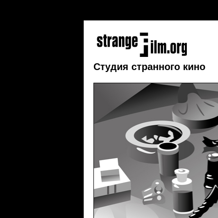
addEvent(window, 'load', initCorners); function 
} curvyCorners(settings, "#floatTip"); }
Студия странного кино