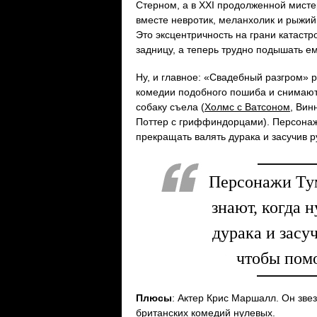
Стерном, а в XXI продолженной мистер
вместе невротик, меланхолик и рыжий
Это эксцентричность на грани катастр
задницу, а теперь трудно подышать ем
Ну, и главное: «Свадебный разгром» р
комедии подобного пошиба и снимаютс
собаку съела (
Холмс с Ватсоном
, Вин
Поттер с гриффиндорцами). Персонажи
прекращать валять дурака и засучив р
Персонажи Ту
знают, когда 
дурака и засуч
чтобы пом
Плюсы
: Актер Крис Маршалл. Он зве
британских комедий нулевых.