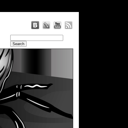
radius: 20 }, br: { radius: 20 }, antiAlias: true