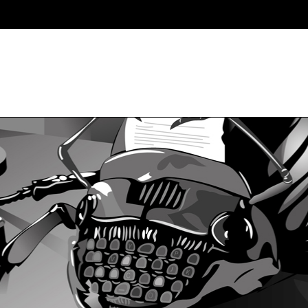
initCorners() { var settings = { tl: { radius: 20 }, tr: { radius: 20 }, bl: { 