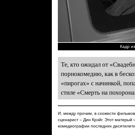
Кадр из
Те, кто ожидал от «Сваде
порнокомедию, как в беск
«пирогах» с начинкой, поп
стиле «Смерть на похоронах
И, между прочим, в схожести фильмов 
сценарист – Дин Крэйг. Этот матерый
комедиографии последних десятилети