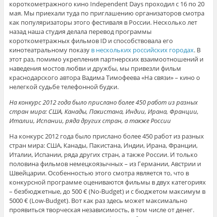
короткометражного кино Independent Days проходил с 16 по 20
мая. Мы приехали туда по приглашению организаторов смотра
как популяризаторы этого фестиваля в России. Несколько лет
назад наша студия делала перевод программы
короткометражных фильмов ID и способствовала его
кинотеатральному показу
в нескольких российских городах
. В
этот раз, помимо укрепления партнерских взаимоотношений и
наведения мостов любви и дружбы, мы привезли фильм
краснодарского автора Вадима Тимофеева «На связи» – кино о
нелегкой судьбе телефонной будки.
На конкурс 2012 года было прислано более 450 работ из разных
стран мира: США, Канады, Пакистана, Индии, Ирана, Франции,
Италии, Испании, ряда других стран, а также России
На конкурс 2012 года было прислано более 450 работ из разных
стран мира: США, Канады, Пакистана, Индии, Ирана, Франции,
Италии, Испании, ряда других стран, а также России. И только
половина фильмов немецкоязычных – из Германии, Австрии и
Швейцарии. Особенностью этого смотра является то, что в
конкурсной программе оцениваются фильмы в двух категориях
– безбюджетные, до 500 € (No-Budget) и с бюджетом максимум в
5000 € (Low-Budget). Вот как раз здесь может максимально
проявиться творческая независимость, в том числе от денег.