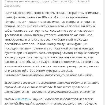
Памятник неизвестному студенту без трусов / фото: Алексей
Двоеглазов
Были также совершенно экспериментальные работы, анимация,
трэш, фильмы, снятые на IPhone. И это тоже проявление
толерантности – охватить всевозможные жанры и течения. В
общем, любой сможет найти свое место на полке и заявить о
себе. Кстати, в этом году по согласованию с организаторами
фестиваля в наших планах устроить онлайн-показ фильмов
кинофестиваля, а также провести отборочный тур среди
российских авторов. По большому счету наши функции
посреднические – принимать тот или иной фильм в конкурс
будет жюри кинофестиваля. Авторов фильмов, которые попадут
в конкурсную программу, пригласят на кинофестиваль, и их
расходы на пребывание будут частично оплачены. В связи с чем
у читателей нашего сайта есть кое-какое преимущество, так как
они узнают об отборочном туре раньше всех.
Заинтересованные авторы могут следить за обновлениями.
Были также совершенно экспериментальные работы, анимация,
трэш, фильмы, снятые на IPhone. И это тоже проявление
толерантности – охватить всевозможные жанры и течения
Фильм «
На связи
» Вадима Тимофеева вызвал теплый отклик
зрителей. Ведущий мероприятия интересовался, что побудило