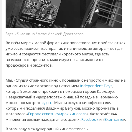
Здесь было кино / фото: Алексей Двоеглазов
Во всём мире к малой форме киноповествования прибегают как
уже состоявшиеся мастера, так и начинающие авторы – вот для
них-то и создаются фестивали короткого метра, где есть
возможность проявить максимум независимости от
продюсеров и бюджетов.
Мы, «Студия странного кино», побывали с непростой миссией на
одном из таких смотров под названием
Independent Days
,
который ежегодно проходит в немецком городе Карлсруэ.
Неадекватный видеорепортаж о нашей поездке в Германию
можно посмотреть
здесь
. Мысли вслух о кинофестивале,
которыми поделился Владимир Бегунов, можно прочитать в
материале «
Европа сквозь сумрак кинозала
». Фотоотчёт «44
мгновения весны» находится в соцсетях:
Facebook
и «
Вконтакте
».
В этом году международный кинофестиваль