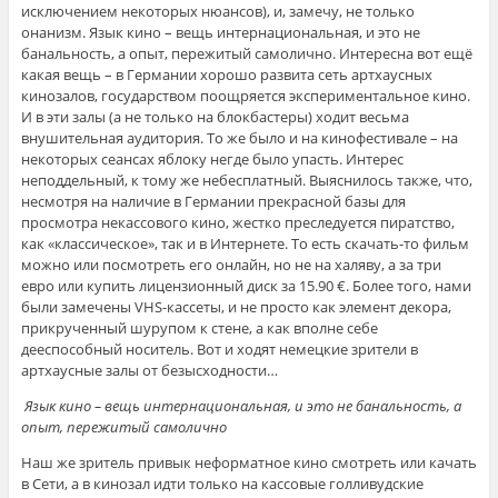
исключением некоторых нюансов), и, замечу, не только
онанизм. Язык кино – вещь интернациональная, и это не
банальность, а опыт, пережитый самолично. Интересна вот ещё
какая вещь – в Германии хорошо развита сеть артхаусных
кинозалов, государством поощряется экспериментальное кино.
И в эти залы (а не только на блокбастеры) ходит весьма
внушительная аудитория. То же было и на кинофестивале – на
некоторых сеансах яблоку негде было упасть. Интерес
неподдельный, к тому же небесплатный. Выяснилось также, что,
несмотря на наличие в Германии прекрасной базы для
просмотра некассового кино, жестко преследуется пиратство,
как «классическое», так и в Интернете. То есть скачать-то фильм
можно или посмотреть его онлайн, но не на халяву, а за три
евро или купить лицензионный диск за 15.90 €. Более того, нами
были замечены VHS-кассеты, и не просто как элемент декора,
прикрученный шурупом к стене, а как вполне себе
дееспособный носитель. Вот и ходят немецкие зрители в
артхаусные залы от безысходности…
Язык кино – вещь интернациональная, и это не банальность, а
опыт, пережитый самолично
Наш же зритель привык неформатное кино смотреть или качать
в Сети, а в кинозал идти только на кассовые голливудские