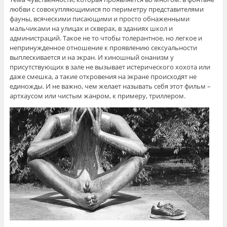
любви с совокупляющимися по периметру представителями
фауны, всяческими писающими и просто обнаженными
мальчиками на улицах и скверах, в зданиях школ и
администраций. Такое не то чтобы толерантное, но легкое и
непринужденное отношение к проявлению сексуальности
выплескивается и на экран. И киношный онанизм у
присутствующих в зале не вызывает истерического хохота или
даже смешка, а такие откровения на экране происходят не
единожды. И не важно, чем желает называть себя этот фильм –
артхаусом или чистым жанром, к примеру, триллером.