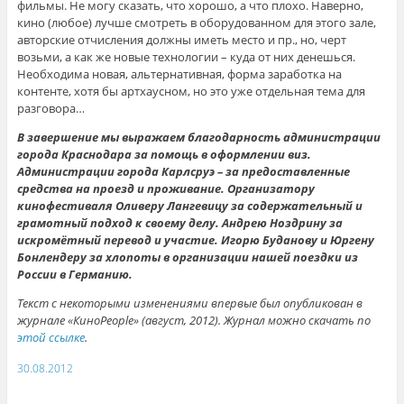
фильмы. Не могу сказать, что хорошо, а что плохо. Наверно,
кино (любое) лучше смотреть в оборудованном для этого зале,
авторские отчисления должны иметь место и пр., но, черт
возьми, а как же новые технологии – куда от них денешься.
Необходима новая, альтернативная, форма заработка на
контенте, хотя бы артхаусном, но это уже отдельная тема для
разговора…
В завершение мы выражаем благодарность администрации
города Краснодара за помощь в оформлении виз.
Администрации города Карлсруэ – за предоставленные
средства на проезд и проживание. Организатору
кинофестиваля Оливеру Лангевицу за содержательный и
грамотный подход к своему делу. Андрею Ноздрину за
искромётный перевод и участие. Игорю Буданову и Юргену
Бонлендеру за хлопоты в организации нашей поездки из
России в Германию.
Текст с некоторыми изменениями впервые был опубликован в
журнале «КиноPeople» (август, 2012). Журнал можно скачать по
этой ссылке
.
30.08.2012