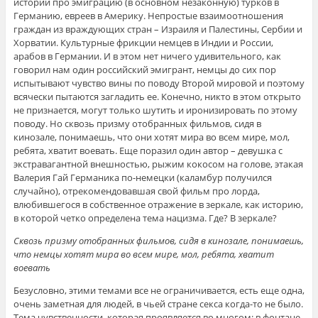
истории про эмиграцию (в основном незаконную) турков в
Германию, евреев в Америку. Непростые взаимоотношения
граждан из враждующих стран – Израиля и Палестины, Сербии и
Хорватии. Культурные фрикции немцев в Индии и России,
арабов в Германии. И в этом нет ничего удивительного, как
говорил нам один российский эмигрант, немцы до сих пор
испытывают чувство вины по поводу Второй мировой и поэтому
всячески пытаются загладить ее. Конечно, никто в этом открыто
не признается, могут только шутить и иронизировать по этому
поводу. Но сквозь призму отобранных фильмов, сидя в
кинозале, понимаешь, что они хотят мира во всем мире, мол,
ребята, хватит воевать. Еще поразил один автор – девушка с
экстравагантной внешностью, рыжим кокосом на голове, этакая
Валерия Гай Германика по-немецки (каламбур получился
случайно), отрекомендовавшая свой фильм про лорда,
влюбившегося в собственное отражение в зеркале, как историю,
в которой четко определена тема нацизма. Где? В зеркале?
Сквозь призму отобранных фильмов, сидя в кинозале, понимаешь,
что немцы хотят мира во всем мире, мол, ребята, хватит
воевать
Безусловно, этими темами все не ограничивается, есть еще одна,
очень заметная для людей, в чьей стране секса когда-то не было.
Тема чувственности, которая проявляется во многом: в фонтане