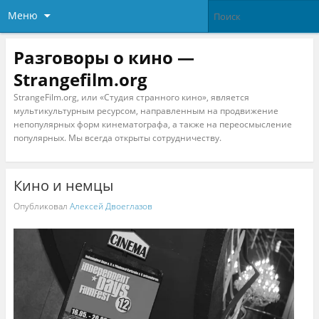
Меню
Разговоры о кино —
Strangefilm.org
StrangeFilm.org, или «Студия странного кино», является
мультикультурным ресурсом, направленным на продвижение
непопулярных форм кинематографа, а также на переосмысление
популярных. Мы всегда открыты сотрудничеству.
Кино и немцы
Опубликовал
Алексей Двоеглазов