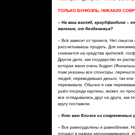
ТОЛЬКО БУНЮЭЛЬ, НИКАКИХ СОВ
– На ваш взгляд, краудфандинг – 
явление, от безденежья?
– Всё зависит от проекта. Нет смысла
рассчитываешь продать. Для некоммер
снимается на средства зрителей, гос
Другое дело, как государство их рас
которая меня очень бодрит
(Финальн
там указаны все спонсоры, перечисли
людей, переводивших деньги, так или
переживали. Обычно я сам переживаю 
ушёл посреди картины, может, он прос
все оглядывались друг на друга, как 
кругу поставили.
– Кто вам близок из современных
– Все равноудалены и равноблизки. 
попадут в разряд непонравившихся, кто