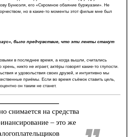
зову Бунюэля, его «Скромное обаяние буржуазии». Не
ворчеством, но в какие-то моменты этот фильм мне был
нхаус», было предчувствие, что эти ленты станут
товыми в последнее время, а когда вышли, считались
 хрень, никто не играет, актёры говорят какие-то глупости.
ьствия и удовольствия своих друзей, и интуитивно мы
жественные приёмы. Если во время съёмок ставить цель,
оцентно он таким не станет.
ино снимается на средства
финансирование – это же
алогоплательщиков