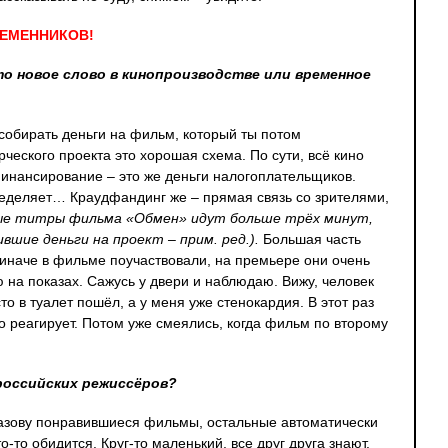
РЕМЕННИКОВ!
это новое слово в кинопроизводстве или временное
 собирать деньги на фильм, который ты потом
ческого проекта это хорошая схема. По сути, всё кино
финансирование – это же деньги налогоплательщиков.
пределяет… Краудфандинг же – прямая связь со зрителями,
ые титры фильма «Обмен» идут больше трёх минут,
вшие деньги на проект – прим. ред.).
Большая часть
 иначе в фильме поучаствовали, на премьере они очень
на показах. Сажусь у двери и наблюдаю. Вижу, человек
то в туалет пошёл, а у меня уже стенокардия. В этот раз
кто реагирует. Потом уже смеялись, когда фильм по второму
 российских режиссёров?
Назову понравившиеся фильмы, остальные автоматически
-то обидится. Круг-то маленький, все друг друга знают.