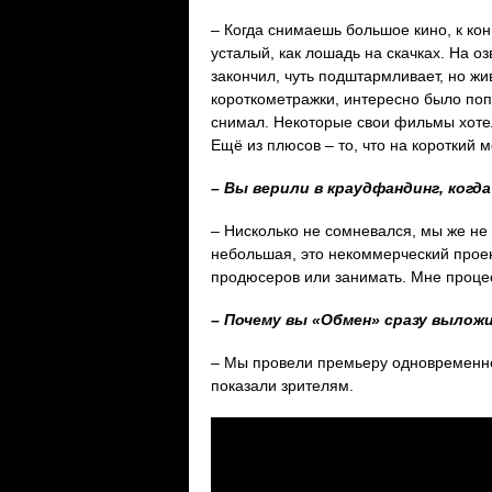
– Когда снимаешь большое кино, к ко
усталый, как лошадь на скачках. На о
закончил, чуть подштармливает, но жи
короткометражки, интересно было попр
снимал. Некоторые свои фильмы хотел
Ещё из плюсов – то, что на короткий
– Вы верили в краудфандинг, когд
– Нисколько не сомневался, мы же н
небольшая, это некоммерческий проект
продюсеров или занимать. Мне процес
– Почему вы «Обмен» сразу вылож
– Мы провели премьеру одновременно 
показали зрителям.