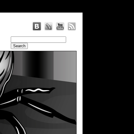
radius: 20 }, br: { radius: 20 }, antiAlias: true