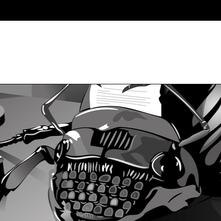
initCorners() { var settings = { tl: { radius: 20 }, tr: { radius: 20 }, bl: { 