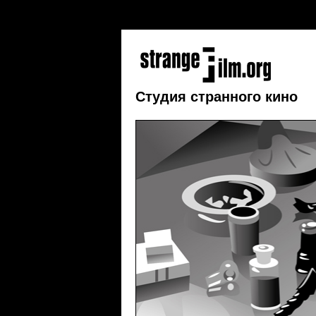
addEvent(window, 'load', initCorners); function 
} curvyCorners(settings, "#floatTip"); }
Студия странного кино