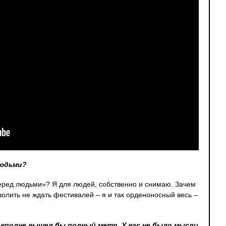
людьми?
 перед людьми»? Я для людей, собственно и снимаю. Зачем
волить не ждать фестивалей – я и так орденоносный весь –
ь, вполне вышел бы полный метр. У вас не было мысли