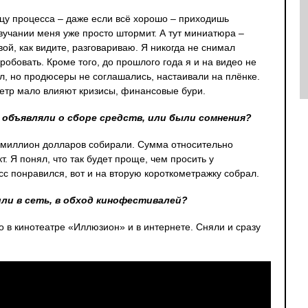
нцу процесса – даже если всё хорошо – приходишь
звучании меня уже просто штормит. А тут миниатюра –
вой, как видите, разговариваю. Я никогда не снимал
обовать. Кроме того, до прошлого года я и на видео не
, но продюсеры не соглашались, настаивали на плёнке.
 метр мало влияют кризисы, финансовые бури.
а объявляли о сборе средств, или были сомнения?
е миллион долларов собирали. Сумма относительно
. Я понял, что так будет проще, чем просить у
с понравился, вот и на вторую короткометражку собрал.
или в сеть, в обход кинофестивалей?
в кинотеатре «Иллюзион» и в интернете. Сняли и сразу