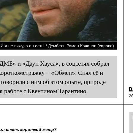
И я не вижу, а он есть! / Дембель Роман Качанов (справа)
ДМБ» и «Даун Хауса», в соцсетях собрал
короткометражку – «Обмен». Снял её и
говорили с ним об этом опыте, природе
В
я работе с Квентином Тарантино.
2
ил снять короткий метр?