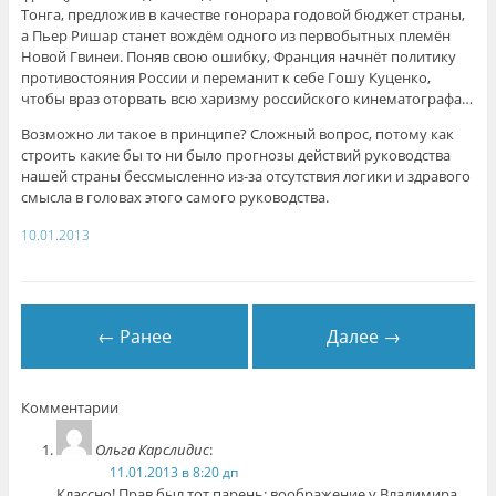
Тонга, предложив в качестве гонорара годовой бюджет страны,
а Пьер Ришар станет вождём одного из первобытных племён
Новой Гвинеи. Поняв свою ошибку, Франция начнёт политику
противостояния России и переманит к себе Гошу Куценко,
чтобы враз оторвать всю харизму российского кинематографа…
Возможно ли такое в принципе? Сложный вопрос, потому как
строить какие бы то ни было прогнозы действий руководства
нашей страны бессмысленно из-за отсутствия логики и здравого
смысла в головах этого самого руководства.
10.01.2013
← Ранее
Далее →
Комментарии
Ольга Карслидис
:
11.01.2013 в 8:20 дп
Классно! Прав был тот парень: воображение у Владимира,