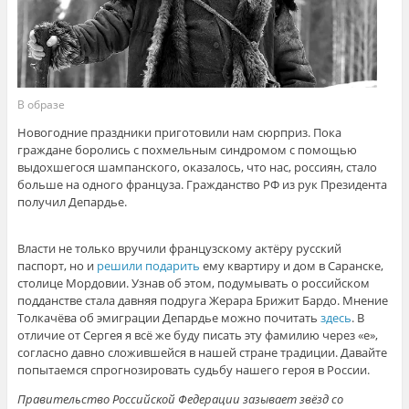
В образе
Новогодние праздники приготовили нам сюрприз. Пока
граждане боролись с похмельным синдромом с помощью
выдохшегося шампанского, оказалось, что нас, россиян, стало
больше на одного француза. Гражданство РФ из рук Президента
получил Депардье.
Власти не только вручили французскому актёру русский
паспорт, но и
решили подарить
ему квартиру и дом в Саранске,
столице Мордовии. Узнав об этом, подумывать о российском
подданстве стала давняя подруга Жерара Брижит Бардо. Мнение
Толкачёва об эмиграции Депардье можно почитать
здесь
. В
отличие от Сергея я всё же буду писать эту фамилию через «е»,
согласно давно сложившейся в нашей стране традиции. Давайте
попытаемся спрогнозировать судьбу нашего героя в России.
Правительство Российской Федерации зазывает звёзд со