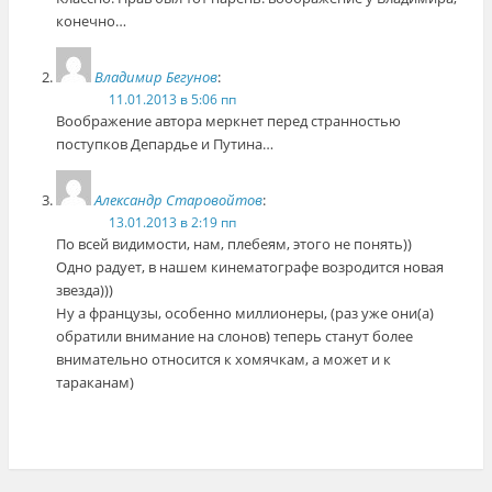
конечно…
Владимир Бегунов
:
11.01.2013 в 5:06 пп
Воображение автора меркнет перед странностью
поступков Депардье и Путина…
Александр Старовойтов
:
13.01.2013 в 2:19 пп
По всей видимости, нам, плебеям, этого не понять))
Одно радует, в нашем кинематографе возродится новая
звезда)))
Ну а французы, особенно миллионеры, (раз уже они(а)
обратили внимание на слонов) теперь станут более
внимательно относится к хомячкам, а может и к
тараканам)