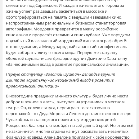
сниматься под Саранском. И каждый житель этого города за
жизнь успеет раз двадцать засветиться в массовке и
сфотографироваться на память с ведущими звёздами кино.
Распространённым региональным бизнесом станет торговля
автографами. Мордовия превратится в мекку российских
киноманов и прорастёт отелями и киноклубами. Уже порядком
подзабытый классический мордовский кинематограф обретёт
второе дыхание, а Международный саранский кинофестиваль
будет собирать элиту со всего мира. Первую же статуэтку
«Золотой шушпан» сам Депардье вручит Дмитрию Харатьяну
«За неоценимый вклад в развитие провансальской анимации».
Первую статуэтку «Золотой шушпан» Депардье вручит
Дмитрию Харатьяну «За неоценимый вклад в развитие
провансальской анимации»
В новогодние праздники министр культуры будет лично нести
доброе и вечное в массы, выступая на утренниках в местном
театре. Он, волею статуса, переиграет всех сказочных
персонажей – от Деда Мороза и Лешего до таинственного зверя
Чупакабры, пытающегося похитить у мордовских детей
Рождество. Благодать снизойдёт на сей дивный край. Но этим всё
не закончится, многие страны начнут расхватывать незанятых
французских звёзд. Алена Делона пригласит к себе королевство