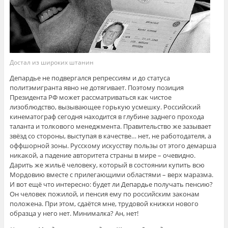
Достал из широких штанин
Депардье не подвергался репрессиям и до статуса
политэмигранта явно не дотягивает. Поэтому позиция
Президента РФ может рассматриваться как чистое
лизоблюдство, вызывающее горькую усмешку. Российский
кинематограф сегодня находится в глубине заднего прохода
таланта и толкового менеджмента. Правительство же зазывает
звёзд со стороны, выступая в качестве… нет, не работодателя, а
оффшорной зоны. Русскому искусству пользы от этого демарша
никакой, а падение авторитета страны в мире – очевидно.
Дарить же жильё человеку, который в состоянии купить всю
Мордовию вместе с прилегающими областями – верх маразма.
И вот ещё что интересно: будет ли Депардье получать пенсию?
Он человек пожилой, и пенсия ему по российским законам
положена. При этом, сдаётся мне, трудовой книжки нового
образца у него нет. Минималка? Ан, нет!