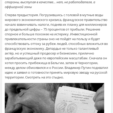
стороны, выступая в качестве… нет, не работодателя, а
оффшорной зоны
Сперва предыстория. Погрузившись с головой в мутные воды
мирового экономического кризиса, французское правительство
начало взвинчивать налоги, подняв их планку для миллионеров
до предельной цифры – 75 процентов от прибыли. Решение
спорное и больше похожее на истерику. Инвестиционной
привлекательности страны оно не пойдёт на пользу и будет
способствовать оттоку за рубеж людей, способных вложиться во
французскую экономику. Депардье не только талантливый
актёр, но и успешный продюсер и бизнесмен, прилично
зарабатывающий даже по европейским масштабам. Сначала он
хотел просить прибежища в Бельгии, затем в Черногории,
между делом обмолвился и о России. Владимир Путин подхватил
идею и заявил о готовности принять мировую звезду на русской
территории. Смотреть на это стыдно.