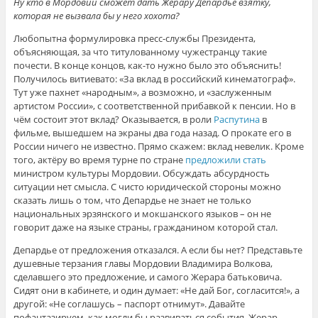
Ну кто в Мордовии сможет дать Жерару Депардье взятку,
которая не вызвала бы у него хохота?
Любопытна формулировка пресс-службы Президента,
объясняющая, за что титулованному чужестранцу такие
почести. В конце концов, как-то нужно было это объяснить!
Получилось витиевато: «За вклад в российский кинематограф».
Тут уже пахнет «народным», а возможно, и «заслуженным
артистом России», с соответственной прибавкой к пенсии. Но в
чём состоит этот вклад? Оказывается, в роли
Распутина
в
фильме, вышедшем на экраны два года назад. О прокате его в
России ничего не известно. Прямо скажем: вклад невелик. Кроме
того, актёру во время турне по стране
предложили стать
министром культуры Мордовии. Обсуждать абсурдность
ситуации нет смысла. С чисто юридической стороны можно
сказать лишь о том, что Депардье не знает не только
национальных эрзянского и мокшанского языков – он не
говорит даже на языке страны, гражданином которой стал.
Депардье от предложения отказался. А если бы нет? Представьте
душевные терзания главы Мордовии Владимира Волкова,
сделавшего это предложение, и самого Жерара батьковича.
Сидят они в кабинете, и один думает: «Не дай Бог, согласится!», а
другой: «Не соглашусь – паспорт отнимут». Давайте
пофантазируем, как могли бы развиваться события. Жерар