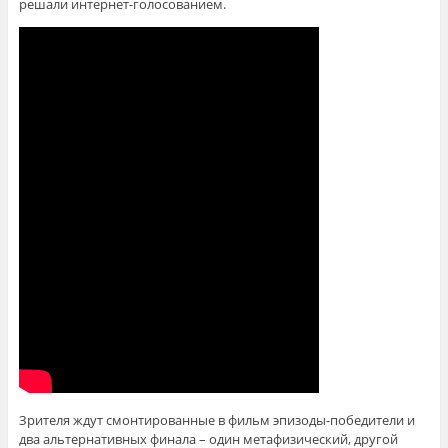
решали интернет-голосованием.
Зрителя ждут смонтированные в фильм эпизоды-победители и
два альтернативных финала – один метафизический, другой