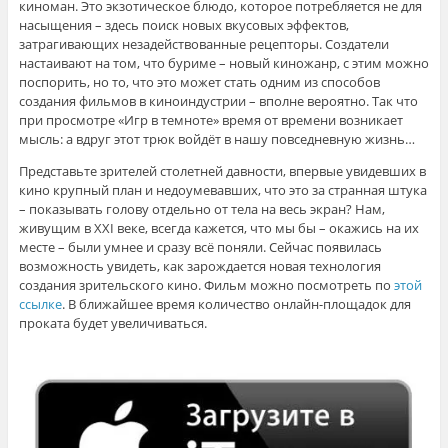
киноман. Это экзотическое блюдо, которое потребляется не для
насыщения – здесь поиск новых вкусовых эффектов,
затрагивающих незадействованные рецепторы. Создатели
настаивают на том, что буриме – новый киножанр, с этим можно
поспорить, но то, что это может стать одним из способов
создания фильмов в киноиндустрии – вполне вероятно. Так что
при просмотре «Игр в темноте» время от времени возникает
мысль: а вдруг этот трюк войдёт в нашу повседневную жизнь…
Представьте зрителей столетней давности, впервые увидевших в
кино крупный план и недоумевавших, что это за странная штука
– показывать голову отдельно от тела на весь экран? Нам,
живущим в XXI веке, всегда кажется, что мы бы – окажись на их
месте – были умнее и сразу всё поняли. Сейчас появилась
возможность увидеть, как зарождается новая технология
создания зрительского кино. Фильм можно посмотреть по
этой
ссылке
. В ближайшее время количество онлайн-площадок для
проката будет увеличиваться.