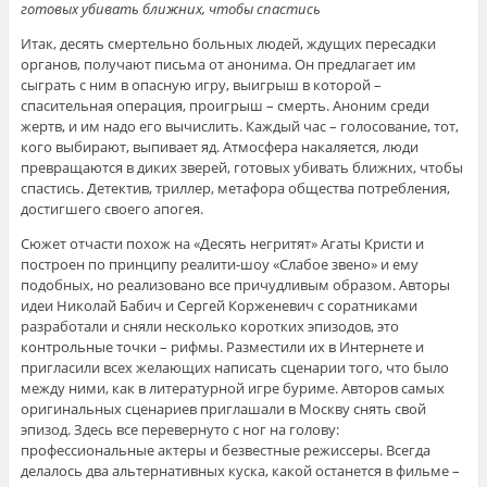
готовых убивать ближних, чтобы спастись
Итак, десять смертельно больных людей, ждущих пересадки
органов, получают письма от анонима. Он предлагает им
сыграть с ним в опасную игру, выигрыш в которой –
спасительная операция, проигрыш – смерть. Аноним среди
жертв, и им надо его вычислить. Каждый час – голосование, тот,
кого выбирают, выпивает яд. Атмосфера накаляется, люди
превращаются в диких зверей, готовых убивать ближних, чтобы
спастись. Детектив, триллер, метафора общества потребления,
достигшего своего апогея.
Сюжет отчасти похож на «Десять негритят» Агаты Кристи и
построен по принципу реалити-шоу «Слабое звено» и ему
подобных, но реализовано все причудливым образом. Авторы
идеи Николай Бабич и Сергей Корженевич с соратниками
разработали и сняли несколько коротких эпизодов, это
контрольные точки – рифмы. Разместили их в Интернете и
пригласили всех желающих написать сценарии того, что было
между ними, как в литературной игре буриме. Авторов самых
оригинальных сценариев приглашали в Москву снять свой
эпизод. Здесь все перевернуто с ног на голову:
профессиональные актеры и безвестные режиссеры. Всегда
делалось два альтернативных куска, какой останется в фильме –