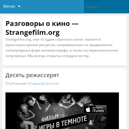
Меню
Разговоры о кино —
Strangefilm.org
StrangeFilm.org, или «Студия странного кино», является
мультикультурным ресурсом, направленным на продвижение
непопулярных форм кинематографа, а также на переосмысление
популярных. Мы всегда открыты сотрудничеству.
Десять режиссерят
Опубликовал
Владимир Бегунов