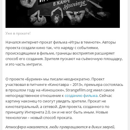
Уже в прокате!
Начался интернет-прокат фильма «Игры в темноте». Авторы
проекта создали кино так, что наряду с событиями,
происходящими в фильме, границы восприятия расширяет
способ его создания. Зрителя пускают на съёмочную площадку,
и это часть интриги.
О проекте «Буриме» мы писали неоднократно. Проект
участвовал в питчинге «Кинотавра – 2013», премьера состоялась
в прошлом году на «Киношоке», Strangefilm.org имел самое
непосредственное отношение к
созданию фильма
. Сейчас
картину наконец-то cмогут увидеть зрители. Прокат не
кинотеатральный, а сетевой. Для проекта, созданного по
принципу Интернета 2.0, он и не мог быть иным. Новые
технологии – новый способ проката.
Атмосфера накаляется, люди превращаются в диких зверей,