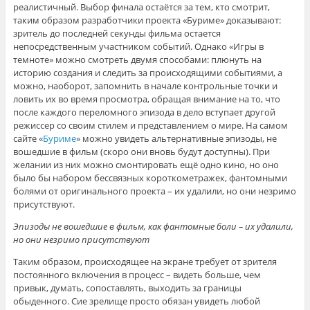
реалистичный. Выбор финала остаётся за тем, кто смотрит,
таким образом разработчики проекта «Буриме» доказывают:
зритель до последней секунды фильма остается
непосредственным участником событий. Однако «Игры в
темноте» можно смотреть двумя способами: плюнуть на
историю создания и следить за происходящими событиями, а
можно, наоборот, запомнить в начале контрольные точки и
ловить их во время просмотра, обращая внимание на то, что
после каждого переломного эпизода в дело вступает другой
режиссер со своим стилем и представлением о мире. На самом
сайте «
Буриме
» можно увидеть альтернативные эпизоды, не
вошедшие в фильм (скоро они вновь будут доступны). При
желании из них можно смонтировать ещё одно кино, но оно
было бы набором бессвязных короткометражек, фантомными
болями от оригинального проекта – их удалили, но они незримо
присутствуют.
Эпизоды не вошедшие в фильм, как фантомные боли – их удалили,
но они незримо присутствуют
Таким образом, происходящее на экране требует от зрителя
постоянного включения в процесс – видеть больше, чем
привык, думать, сопоставлять, выходить за границы
обыденного. Сие зрелище просто обязан увидеть любой