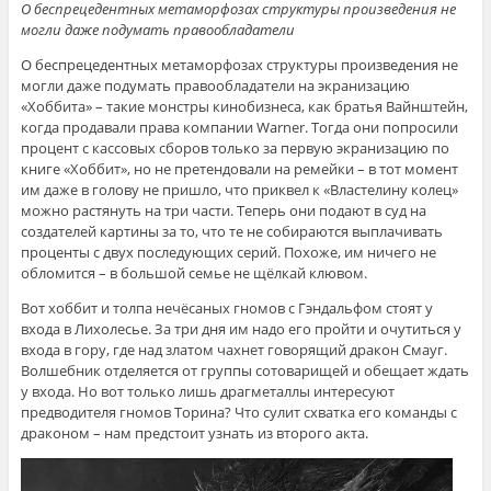
О беспрецедентных метаморфозах структуры произведения не
могли даже подумать правообладатели
О беспрецедентных метаморфозах структуры произведения не
могли даже подумать правообладатели на экранизацию
«Хоббита» – такие монстры кинобизнеса, как братья Вайнштейн,
когда продавали права компании Warner. Тогда они попросили
процент с кассовых сборов только за первую экранизацию по
книге «Хоббит», но не претендовали на ремейки – в тот момент
им даже в голову не пришло, что приквел к «Властелину колец»
можно растянуть на три части. Теперь они подают в суд на
создателей картины за то, что те не собираются выплачивать
проценты с двух последующих серий. Похоже, им ничего не
обломится – в большой семье не щёлкай клювом.
Вот хоббит и толпа нечёсаных гномов с Гэндальфом стоят у
входа в Лихолесье. За три дня им надо его пройти и очутиться у
входа в гору, где над златом чахнет говорящий дракон Смауг.
Волшебник отделяется от группы сотоварищей и обещает ждать
у входа. Но вот только лишь драгметаллы интересуют
предводителя гномов Торина? Что сулит схватка его команды с
драконом – нам предстоит узнать из второго акта.