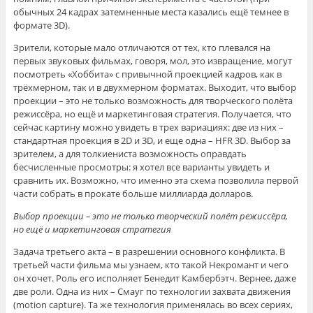
обычных 24 кадрах затемненные места казались ещё темнее в
формате 3D).
Зрители, которые мало отличаются от тех, кто плевался на
первых звуковых фильмах, говоря, мол, это извращение, могут
посмотреть «Хоббита» с привычной проекцией кадров, как в
трёхмерном, так и в двухмерном форматах. Выходит, что выбор
проекции – это не только возможность для творческого полёта
режиссёра, но ещё и маркетинговая стратегия. Получается, что
сейчас картину можно увидеть в трех вариациях: две из них –
стандартная проекция в 2D и 3D, и еще одна – HFR 3D. Выбор за
зрителем, а для толкиениста возможность оправдать
бесчисленные просмотры: я хотел все варианты увидеть и
сравнить их. Возможно, что именно эта схема позволила первой
части собрать в прокате больше миллиарда долларов.
Выбор проекции – это не только творческий полёт режиссёра,
но ещё и маркетинговая стратегия
Задача третьего акта – в разрешении основного конфликта. В
третьей части фильма мы узнаем, кто такой Некромант и чего
он хочет. Роль его исполняет Бенедит Камбербэтч. Вернее, даже
две роли. Одна из них – Смауг по технологии захвата движения
(motion capture). Та же технология применялась во всех сериях,