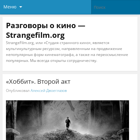
Меню
Разговоры о кино —
Strangefilm.org
StrangeFilm.org, или «Студия странного кино», является
мультикультурным ресурсом, направленным на продвижение
непопулярных форм кинематографа, а также на переосмысление
популярных. Мы всегда открыты сотрудничеству.
«Хоббит». Второй акт
Опубликовал
Алексей Двоеглазов