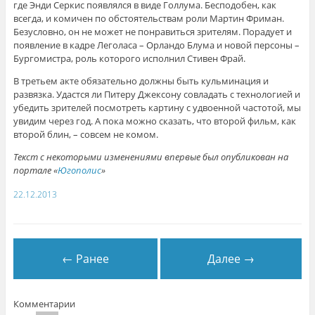
где Энди Серкис появлялся в виде Голлума. Бесподобен, как
всегда, и комичен по обстоятельствам роли Мартин Фриман.
Безусловно, он не может не понравиться зрителям. Порадует и
появление в кадре Леголаса – Орландо Блума и новой персоны –
Бургомистра, роль которого исполнил Стивен Фрай.
В третьем акте обязательно должны быть кульминация и
развязка. Удастся ли Питеру Джексону совладать с технологией и
убедить зрителей посмотреть картину с удвоенной частотой, мы
увидим через год. А пока можно сказать, что второй фильм, как
второй блин, – совсем не комом.
Текст с некоторыми изменениями впервые был опубликован на
портале «
Югополис
»
22.12.2013
← Ранее
Далее →
Комментарии