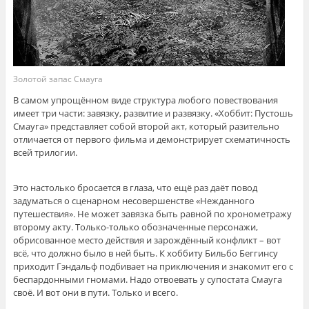
Золотой запас Смауга
В самом упрощённом виде структура любого повествования
имеет три части: завязку, развитие и развязку. «Хоббит: Пустошь
Смауга» представляет собой второй акт, который разительно
отличается от первого фильма и демонстрирует схематичность
всей трилогии.
Это настолько бросается в глаза, что ещё раз даёт повод
задуматься о сценарном несовершенстве «Нежданного
путешествия». Не может завязка быть равной по хронометражу
второму акту. Только-только обозначенные персонажи,
обрисованное место действия и зарождённый конфликт – вот
всё, что должно было в ней быть. К хоббиту Бильбо Беггинсу
приходит Гэндальф подбивает на приключения и знакомит его с
беспардонными гномами. Надо отвоевать у супостата Смауга
своё. И вот они в пути. Только и всего.