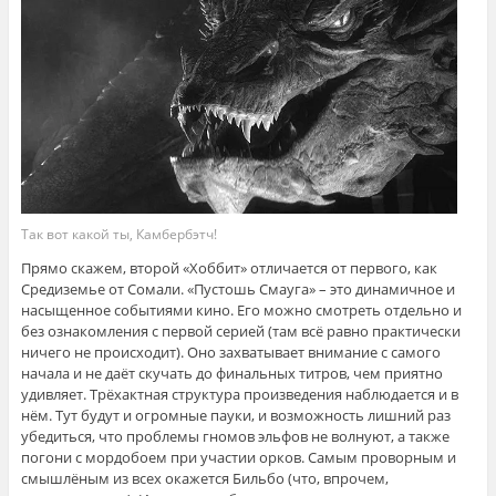
Так вот какой ты, Камбербэтч!
Прямо скажем, второй «Хоббит» отличается от первого, как
Средиземье от Сомали. «Пустошь Смауга» – это динамичное и
насыщенное событиями кино. Его можно смотреть отдельно и
без ознакомления с первой серией (там всё равно практически
ничего не происходит). Оно захватывает внимание с самого
начала и не даёт скучать до финальных титров, чем приятно
удивляет. Трёхактная структура произведения наблюдается и в
нём. Тут будут и огромные пауки, и возможность лишний раз
убедиться, что проблемы гномов эльфов не волнуют, а также
погони с мордобоем при участии орков. Самым проворным и
смышлёным из всех окажется Бильбо (что, впрочем,