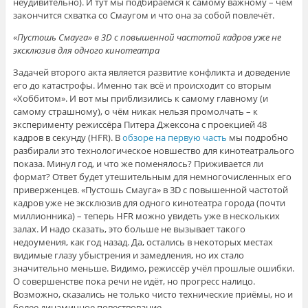
неудивительно). И тут мы подбираемся к самому важному – чем
закончится схватка со Смаугом и что она за собой повлечёт.
«Пустошь Смауга» в 3D с повышенной частотой кадров уже не
эксклюзив для одного кинотеатра
Задачей второго акта является развитие конфликта и доведение
его до катастрофы. Именно так всё и происходит со вторым
«Хоббитом». И вот мы приблизились к самому главному (и
самому страшному), о чём никак нельзя промолчать – к
эксперименту режиссёра Питера Джексона с проекцией 48
кадров в секунду (HFR). В
обзоре на первую часть
мы подробно
разбирали это технологическое новшество для кинотеатралього
показа. Минул год, и что же поменялось? Приживается ли
формат? Ответ будет утешительным для немногочисленных его
приверженцев. «Пустошь Смауга» в 3D с повышенной частотой
кадров уже не эксклюзив для одного кинотеатра города (почти
миллионника) – теперь HFR можно увидеть уже в нескольких
залах. И надо сказать, это больше не вызывает такого
недоумения, как год назад. Да, остались в некоторых местах
видимые глазу убыстрения и замедления, но их стало
значительно меньше. Видимо, режиссёр учёл прошлые ошибки.
О совершенстве пока речи не идёт, но прогресс налицо.
Возможно, сказались не только чисто технические приёмы, но и
более динамичное повествование.