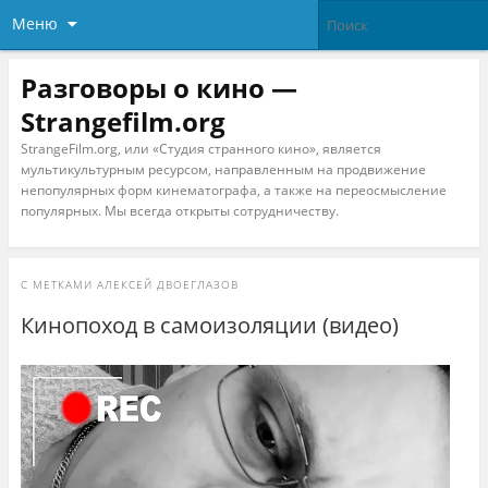
Меню
Разговоры о кино —
Strangefilm.org
StrangeFilm.org, или «Студия странного кино», является
мультикультурным ресурсом, направленным на продвижение
непопулярных форм кинематографа, а также на переосмысление
популярных. Мы всегда открыты сотрудничеству.
С МЕТКАМИ
АЛЕКСЕЙ ДВОЕГЛАЗОВ
Кинопоход в самоизоляции (видео)