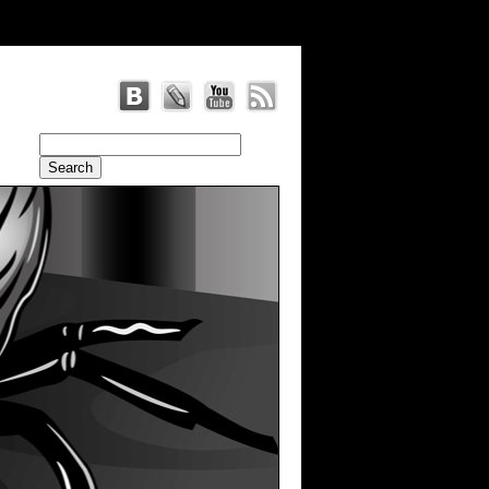
radius: 20 }, br: { radius: 20 }, antiAlias: true