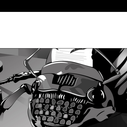
initCorners() { var settings = { tl: { radius: 20 }, tr: { radius: 20 }, bl: { 