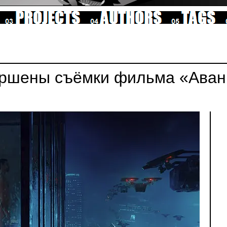
ршены съёмки фильма «Аван