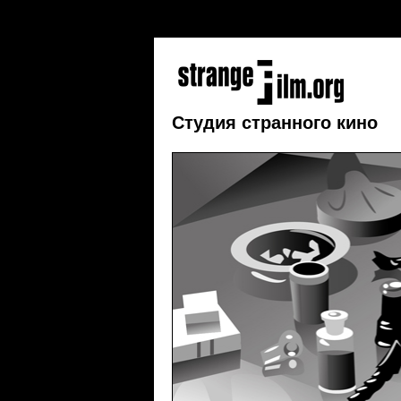
addEvent(window, 'load', initCorners); function 
} curvyCorners(settings, "#floatTip"); }
Студия странного кино