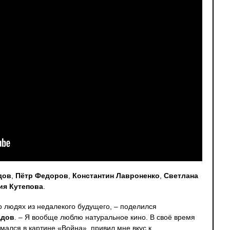
дов
,
Пётр Федоров
,
Константин Лавроненко
,
Светлана
ия Кутепова
.
 людях из недалекого будущего, – поделился
адов
. – Я вообще люблю натуральное кино. В своё время
нимался в картине «Война», привил мне вкус к