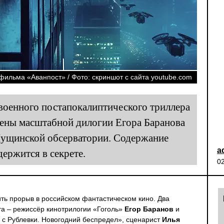
фильма «Аванпост» / Фото: скриншот с сайта youtube.com
военного постапокалиптического триллера
ены масштабной дилогии Егора Баранова
Пущинской обсерватории. Содержание
a
держится в секрете.
0
ть прорыв в российском фантастическом кино. Два
та – режиссёр кинотрилогии «Гоголь»
Егор Баранов
и
 с Рублевки. Новогодний беспредел», сценарист
Илья