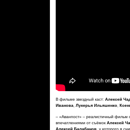
В фильме звездный каст:
Алексей Ча
Иванова
,
Лукерья Ильяшенко
,
Ксен
– «Аванпост» – реалистичный фильм о
впечатлениями от съёмок
Алексей Ч
Алексей Балабанов
, у которого я с