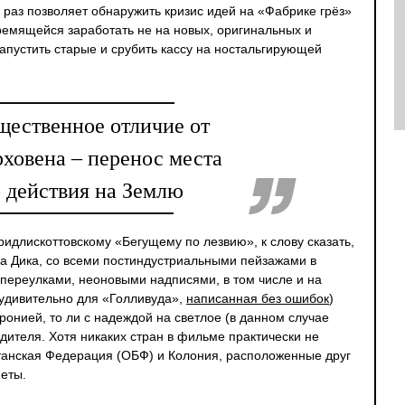
раз позволяет обнаружить кризис идей на «Фабрике грёз»
ремящейся заработать не на новых, оригинальных и
запустить старые и срубить кассу на ностальгирующей
щественное отличие от
ховена – перенос места
 действия на Землю
идлискоттовскому «Бегущему по лезвию», к слову сказать,
а Дика, со всеми постиндустриальными пейзажами в
и переулками, неоновыми надписями, в том числе и на
 удивительно для «Голливуда»,
написанная без ошибок
)
ронией, то ли с надеждой на светлое (в данном случае
дителя. Хотя никаких стран в фильме практически не
танская Федерация (ОБФ) и Колония, расположенные друг
неты.