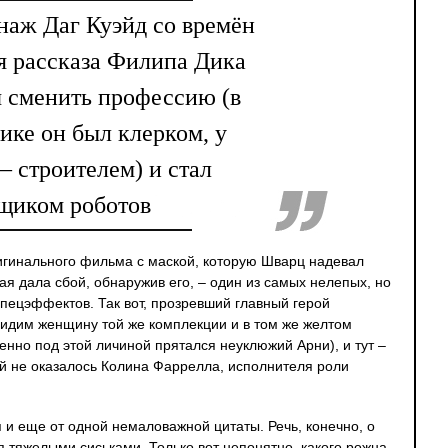
наж Даг Куэйд со времён
я рассказа Филипа Дика
 сменить профессию (в
ике он был клерком, у
– строителем) и стал
щиком роботов
игинального фильма с маской, которую Шварц надевал
я дала сбой, обнаружив его, – один из самых нелепых, но
пецэффектов. Так вот, прозревший главный герой
видим женщину той же комплекции и в том же желтом
енно под этой личиной прятался неуклюжий Арни), и тут –
й не оказалось Колина Фаррелла, исполнителя роли
 и еще от одной немаловажной цитаты. Речь, конечно, о
я тяжелыми сиськами. Только вот непонятно, какого рожна