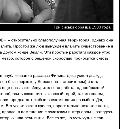
Три сиськи образца 1990 года
ОБФ – относительно благополучная территория, однако она
 элита. Простой же люд вынужден влачить существование в
а другом конце Земли. Эти простые работяги каждое утро
е метро, которое с бешеной скоростью проносится сквозь
ён опубликования рассказа Филипа Дика успел дважды
 он был клерком, у Верховена – строителем) и стал
их еще называют. Изнурительная работа, однообразный
нообразить свою жизнь, главный герой, как мы знаем,
торая предлагает любые воспоминания на выбор. Даг,
ом. Его усаживают в кресло, поразительно похожее на то,
правда, в помещении с азиатским интерьером – вот здесь
которых шла речь выше. Все то же, но чуть-чуть не так.