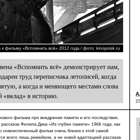
к фильму «Вспомнить всё» 2012 года / фото: kinopoisk.ru
вена «Вспомнить всё» демонстрирует нам,
одарен труд переписчика летописей, когда
ятую, а когда и меняющего местами слова
А
й «вклад» в историю.
2
ового фильма про внедрение памяти и его последствия,
 рассказа Филипа Дика «Из глубин памяти» 1966 года, как
то новоиспеченный фильм очень близок к этой самой
тся всего лишь ремейком, а не новой адаптацией рассказа