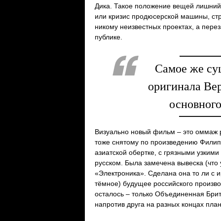
Дика. Такое положение вещей лишний 
или кризис продюсерской машины, ст
никому неизвестных проектах, а пере
публике.
Самое же су
оригинала Вер
основного
Визуально новый фильм – это оммаж р
тоже снятому по произведению Филип
азиатской обертке, с грязными узким
русском. Была замечена вывеска (что
«Электроника». Сделана она то ли с и
тёмное) будущее российского произво
осталось – только Объединенная Бри
напротив друга на разных концах пла