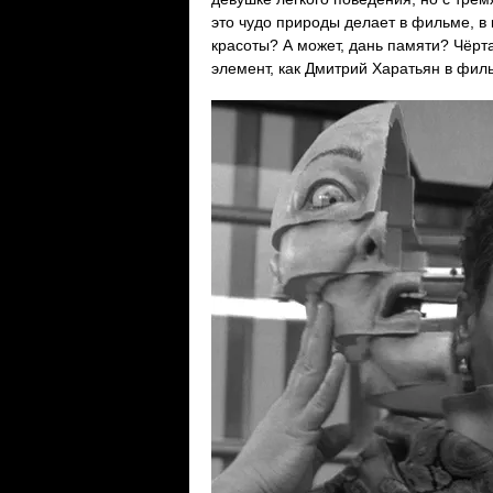
это чудо природы делает в фильме, в
красоты? А может, дань памяти? Чёрт
элемент, как Дмитрий Харатьян в фил