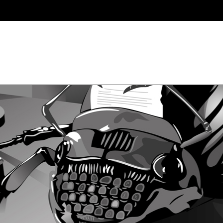
initCorners() { var settings = { tl: { radius: 20 }, tr: { radius: 20 }, bl: { 