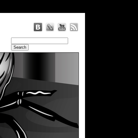
radius: 20 }, br: { radius: 20 }, antiAlias: true