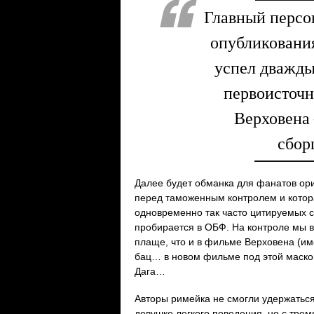
Главный персо
опубликовани
успел дважды
первоисточн
Верховена 
сбор
Далее будет обманка для фанатов ор
перед таможенным контролем и котора
одновременно так часто цитируемых с
пробирается в ОБФ. На контроле мы 
плаще, что и в фильме Верховена (им
бац… в новом фильме под этой маско
Дага…
Авторы римейка не смогли удержаться
девушке легкого поведения, но с трем