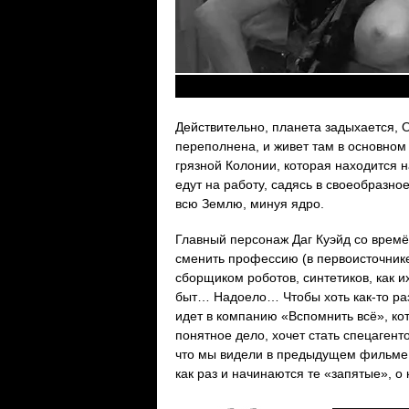
Действительно, планета задыхается, 
переполнена, и живет там в основном
грязной Колонии, которая находится н
едут на работу, садясь в своеобразно
всю Землю, минуя ядро.
Главный персонаж Даг Куэйд со врем
сменить профессию (в первоисточнике
сборщиком роботов, синтетиков, как 
быт… Надоело… Чтобы хоть как-то раз
идет в компанию «Вспомнить всё», ко
понятное дело, хочет стать спецагент
что мы видели в предыдущем фильме, 
как раз и начинаются те «запятые», о 