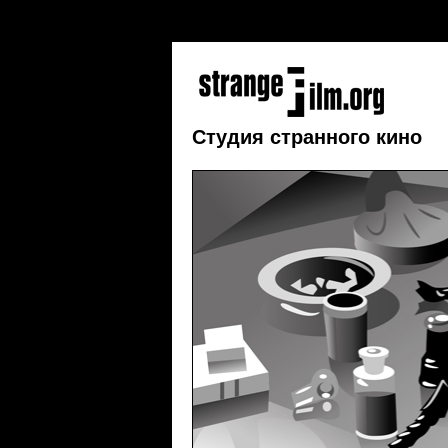
addEvent(window, 'load', initCorners); function 
} curvyCorners(settings, "#floatTip"); }
Студия странного кино