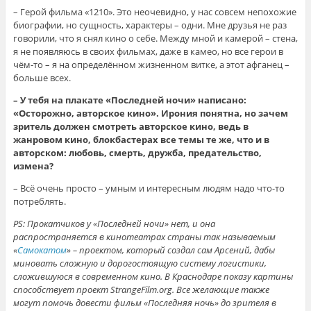
– Герой фильма «1210». Это неочевидно, у нас совсем непохожие
биографии, но сущность, характеры – одни. Мне друзья не раз
говорили, что я снял кино о себе. Между мной и камерой – стена,
я не появляюсь в своих фильмах, даже в камео, но все герои в
чём-то – я на определённом жизненном витке, а этот афганец –
больше всех.
– У тебя на плакате «Последней ночи» написано:
«Осторожно, авторское кино». Ирония понятна, но зачем
зритель должен смотреть авторское кино, ведь в
жанровом кино, блокбастерах все темы те же, что и в
авторском: любовь, смерть, дружба, предательство,
измена?
– Всё очень просто – умным и интересным людям надо что-то
потреблять.
PS: Прокатчиков у «Последней ночи» нет, и она
распространяется в кинотеатрах страны так называемым
«
Самокатом
» – проектом, который создал сам Арсений, дабы
миновать сложную и дорогостоящую систему логистики,
сложившуюся в современном кино. В Краснодаре показу картины
способствует проект StrangeFilm.org. Все желающие также
могут помочь довести фильм «Последняя ночь» до зрителя в