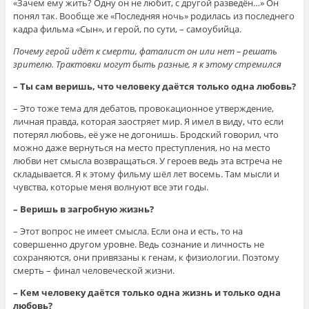
«Зачем ему жить? Одну он не любит, с другой разведён…» Он
понял так. Вообще же «Последняя ночь» родилась из последнего
кадра фильма «Сын», и герой, по сути, – самоубийца.
Почему герой идёт к смерти, фаталист он или нет – решать
зрителю. Трактовки могут быть разные, я к этому стремился
– Ты сам веришь, что человеку даётся только одна любовь?
– Это тоже тема для дебатов, провокационное утверждение,
личная правда, которая заостряет мир. Я имел в виду, что если
потерял любовь, её уже не догонишь. Бродский говорил, что
можно даже вернуться на место преступления, но на место
любви нет смысла возвращаться. У героев ведь эта встреча не
складывается. Я к этому фильму шёл лет восемь. Там мысли и
чувства, которые меня волнуют все эти годы.
– Веришь в загробную жизнь?
– Этот вопрос не имеет смысла. Если она и есть, то на
совершенно другом уровне. Ведь сознание и личность не
сохраняются, они привязаны к генам, к физиологии. Поэтому
смерть – финал человеческой жизни.
– Кем человеку даётся только одна жизнь и только одна
любовь?