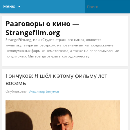
Меню
Разговоры о кино —
Strangefilm.org
StrangeFilm.org, или «Студия странного кино», является
мультикультурным ресурсом, направленным на продвижение
непопулярных форм кинематографа, а также на переосмысление
популярных. Мы всегда открыты сотрудничеству.
Гончуков: Я шёл к этому фильму лет
восемь
Опубликовал
Владимир Бегунов