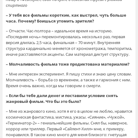
спиртного
– У тебя все фильмы короткие, как выстрел, чуть больше
часа. Почему? Боишься утомить зрителя?
– Отчасти. Час-полтора – идеальное время на историю.
«Последняя ночь» перемонтировалась несколько раз, первая
версия длилась 2,5 часа, финальная – 70 минут. Внутренняя
структура кардинально меняется от хронометража, темпоритма,
иначе расставляются акценты. Сам материал диктует структуру.
– Молчаливость фильма тоже продиктована материалом?
– Мне интересен эксперимент. Я пишу стихи и знаю цену словам.
Молчаливость – борьба со временем, а также и гармония с ним.
Время очень важно, когда мы говорим о смерти.
– Если бы тебе дали денег и поставили условие снять
жанровый фильм. Что бы это было?
– Мне из жанрового кино, хотя я его в целом не люблю, нравится
космическая фантастика, мистика, ужасы. «Сияние», «Чужой»,
«Терминатор-2» – гениальнейшие фильмы. Снял бы, наверное,
хоррор или триллер. Первый «Сайлент-Хилл» мне, к примеру,
понравился. В таком кино много для меня близкого: гнетущая