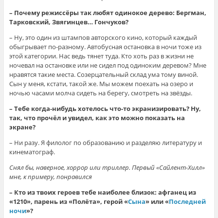
– Почему режиссёры так любят одинокое дерево: Бергман,
Тарковский, Звягинцев… Гончуков?
– Ну, это один из штампов авторского кино, который каждый
обыгрывает по-разному. Автобусная остановка в ночи тоже из
этой категории. Нас ведь тянет туда. Кто хоть раз в жизни не
ночевал на остановке или не сидел под одиноким деревом? Мне
нравятся такие места. Созерцательный склад ума тому виной.
Сын у меня, кстати, такой же. Мы можем поехать на озеро и
ночью часами молча сидеть на берегу, смотреть на звёзды.
– Тебе когда-нибудь хотелось что-то экранизировать? Ну,
так, что прочёл и увидел, как это можно показать на
экране?
– Ни разу. Я филолог по образованию и разделяю литературу и
кинематограф.
Снял бы, наверное, хоррор или триллер. Первый «Сайлент-Хилл»
мне, к примеру, понравился
– Кто из твоих героев тебе наиболее близок: афганец из
«1210», парень из «Полёта», герой «
Сына
» или «
Последней
ночи
»?