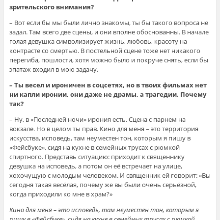
зрительского внимания?
– Вот если бы мы были лично знакомы, ты бы такого вопроса не
задал. Там всего две сцены, и они вполне обоснованны. В начале
голая девушка символизирует жизнь, любовь, красоту на
контрасте со смертью. В постельной сцене тоже нет никакого
перегиба, пошлости, хотя можно было и покруче снять, если бы
эпатаж входил в мою задачу.
– Ты весел и ироничен в соцсетях, но в твоих фильмах нет
ни капли иронии, они даже не драмы, а трагедии. Почему
так?
– Ну, в «Последней ночи» ирония есть. Сцена с парнем на
вокзале. Но в целом ты прав. Кино для меня – это территория
искусства, исповедь, там неуместен тон, которым я пишу в
«Фейсбуке», сидя на кухне в семейных трусах с рюмкой
спиртного. Представь ситуацию: приходит к священнику
девушка на исповедь, а потом он её встречает на улице,
хохочущую с молодым человеком. И священник ей говорит: «Вы
сегодня такая весёлая, почему же вы были очень серьёзной,
когда приходили ко мне в храм?»
Кино для меня – это исповедь, там неуместен тон, которым я
пишу в «Фейсбуке», сидя на кухне в семейных трусах с рюмкой