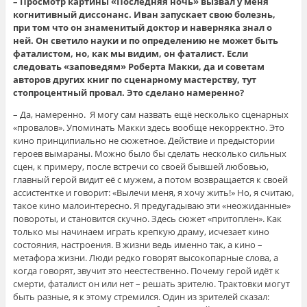
– Просмотр картины «Последняя ночь» вызвал у меня
когнитивный диссонанс. Иван запускает свою болезнь,
при том что он знаменитый доктор и наверняка знал о
ней. Он светило науки и по определению не может быть
фаталистом, но, как мы видим, он фаталист. Если
следовать «заповедям» Роберта Макки, да и советам
авторов других книг по сценарному мастерству, тут
стопроцентный провал. Это сделано намеренно?
– Да, намеренно. Я могу сам назвать ещё несколько сценарных
«провалов». Упоминать Макки здесь вообще некорректно. Это
кино принципиально не сюжетное. Действие и предыстории
героев вымараны. Можно было бы сделать несколько сильных
сцен, к примеру, после встречи со своей бывшей любовью,
главный герой видит её с мужем, а потом возвращается к своей
ассистентке и говорит: «Вылечи меня, я хочу жить!» Но, я считаю,
такое кино малоинтересно. Я предугадываю эти «неожиданные»
повороты, и становится скучно. Здесь сюжет «притоплен». Как
только мы начинаем играть крепкую драму, исчезает кино
состояния, настроения. В жизни ведь именно так, а кино –
метафора жизни. Люди редко говорят высокопарные слова, а
когда говорят, звучит это неестественно. Почему герой идёт к
смерти, фаталист он или нет – решать зрителю. Трактовки могут
быть разные, я к этому стремился. Один из зрителей сказал: