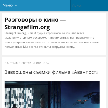
Меню
Разговоры о кино —
Strangefilm.org
StrangeFilm.org, или «Студия странного кино», является
мультикультурным ресурсом, направленным на продвижение
непопулярных форм кинематографа, а также на переосмысление
популярных. Мы всегда открыты сотрудничеству.
С МЕТКАМИ
СВЕТЛАНА ИВАНОВА
Завершены съёмки фильма «Аванпост»