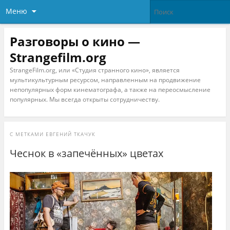
Меню
Разговоры о кино —
Strangefilm.org
StrangeFilm.org, или «Студия странного кино», является
мультикультурным ресурсом, направленным на продвижение
непопулярных форм кинематографа, а также на переосмысление
популярных. Мы всегда открыты сотрудничеству.
С МЕТКАМИ
ЕВГЕНИЙ ТКАЧУК
Чеснок в «запечённых» цветах