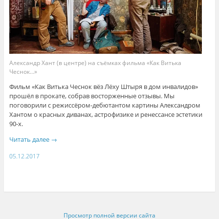
Александр Хант (в центре) на съёмках фильма «Как Витька
Чеснок…»
Фильм «Как Витька Чеснок вёз Лёху Штыря в дом инвалидов»
прошёл в прокате, собрав восторженные отзывы. Мы
поговорили с режиссёром-дебютантом картины Александром
Хантом о красных диванах, астрофизике и ренессансе эстетики
90-х.
Читать далее
→
05.12.2017
Просмотр полной версии сайта