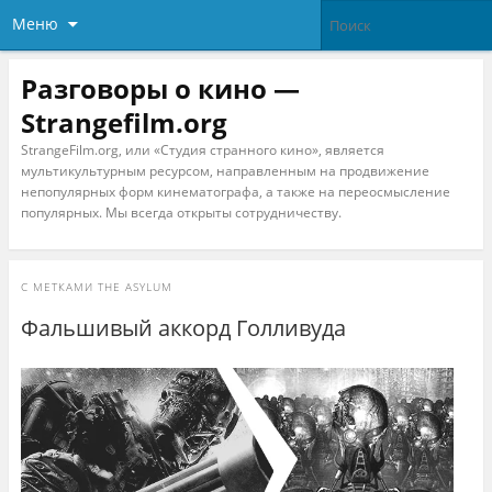
Меню
Разговоры о кино —
Strangefilm.org
StrangeFilm.org, или «Студия странного кино», является
мультикультурным ресурсом, направленным на продвижение
непопулярных форм кинематографа, а также на переосмысление
популярных. Мы всегда открыты сотрудничеству.
С МЕТКАМИ
THE ASYLUM
Фальшивый аккорд Голливуда