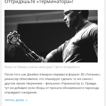
Оттридэшьте «Терминатора»!
Резал ли Шварц ножом свою руку? / фото: kinopoisk.ru
После того как Джеймс Кэмерон перевел в формат 3D «Титаник»,
режиссер обмолвился, что планирует сделать то же самое с
другим своим творением – фильмом «Терминатор 2». Правда,
тут же добавил: если сборы от проката обновленного парохода
оправдают ожидания.
Читать далее
→