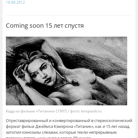
10.08.2012
Coming soon 15 лет спустя
Кадр из фильма «Титаник» (1997) / фото: kinopoisk.ru
Отреставрированный и конвертированный в стереоскопический
формат фильм Джеймса Кэмерона «Титаник», как и 15 лет назад,
затопил кинозалы слезами, которые текли непрерывным
потоком теперь уже из-под оправ 3D-очков.