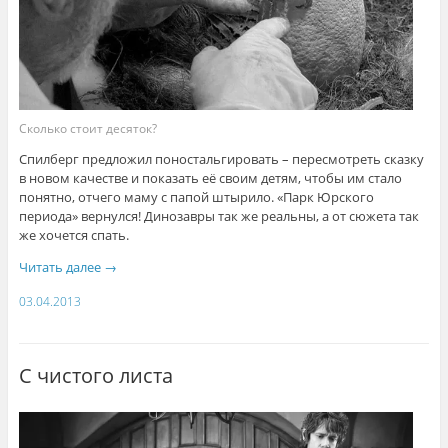
Сколько стоит десяток?
Спилберг предложил поностальгировать – пересмотреть сказку
в новом качестве и показать её своим детям, чтобы им стало
понятно, отчего маму с папой штырило. «Парк Юрского
периода» вернулся! Динозавры так же реальны, а от сюжета так
же хочется спать.
Читать далее
→
03.04.2013
С чистого листа