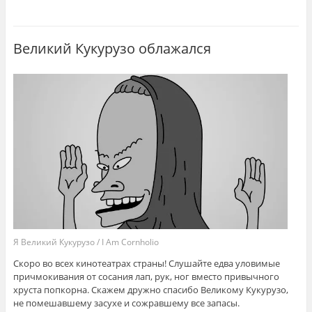
Великий Кукурузо облажался
Я Великий Кукурузо / I Am Cornholio
Скоро во всех кинотеатрах страны! Слушайте едва уловимые
причмокивания от сосания лап, рук, ног вместо привычного
хруста попкорна. Скажем дружно спасибо Великому Кукурузо,
не помешавшему засухе и сожравшему все запасы.