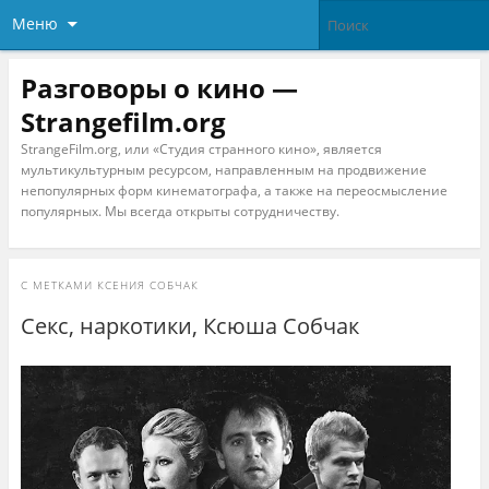
Меню
Разговоры о кино —
Strangefilm.org
StrangeFilm.org, или «Студия странного кино», является
мультикультурным ресурсом, направленным на продвижение
непопулярных форм кинематографа, а также на переосмысление
популярных. Мы всегда открыты сотрудничеству.
С МЕТКАМИ
КСЕНИЯ СОБЧАК
Секс, наркотики, Ксюша Собчак