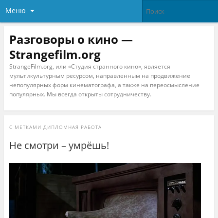
Меню
Разговоры о кино —
Strangefilm.org
StrangeFilm.org, или «Студия странного кино», является
мультикультурным ресурсом, направленным на продвижение
непопулярных форм кинематографа, а также на переосмысление
популярных. Мы всегда открыты сотрудничеству.
С МЕТКАМИ
ДИПЛОМНАЯ РАБОТА
Не смотри – умрёшь!