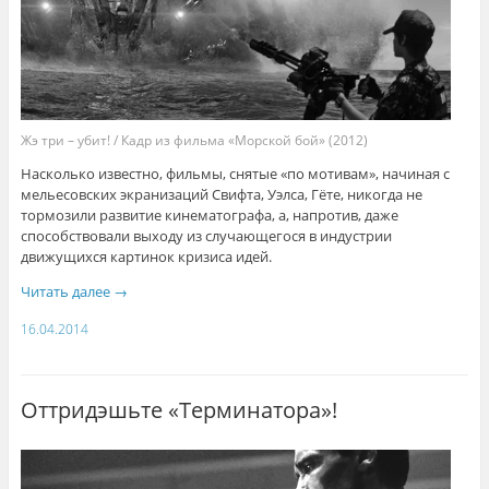
Жэ три – убит! / Кадр из фильма «Морской бой» (2012)
Насколько известно, фильмы, снятые «по мотивам», начиная с
мельесовских экранизаций Свифта, Уэлса, Гёте, никогда не
тормозили развитие кинематографа, а, напротив, даже
способствовали выходу из случающегося в индустрии
движущихся картинок кризиса идей.
Читать далее
→
16.04.2014
Оттридэшьте «Терминатора»!