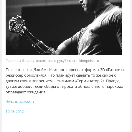
Резал ли Шварц ножом свою руку? / фото: kinopoisk.ru
После того как Джеймс Кэмерон перевел в формат 3D «Титаник»,
режиссер обмолвился, что планирует сделать то же самое с
другим своим творением – фильмом «Терминатор 2». Правда,
тут же добавил: если сборы от проката обновленного парохода
оправдают ожидания.
Читать далее
→
10.08.2012