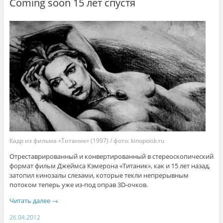
Coming soon 15 лет спустя
Кадр из фильма «Титаник» (1997) / фото: kinopoisk.ru
Отреставрированный и конвертированный в стереоскопический
формат фильм Джеймса Кэмерона «Титаник», как и 15 лет назад,
затопил кинозалы слезами, которые текли непрерывным
потоком теперь уже из-под оправ 3D-очков.
Читать далее
→
26.04.2012