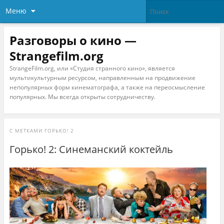
Меню
Разговоры о кино —
Strangefilm.org
StrangeFilm.org, или «Студия странного кино», является
мультикультурным ресурсом, направленным на продвижение
непопулярных форм кинематографа, а также на переосмысление
популярных. Мы всегда открыты сотрудничеству.
С МЕТКАМИ
ГОРЬКО! 2
Горько! 2: Синеманский коктейль